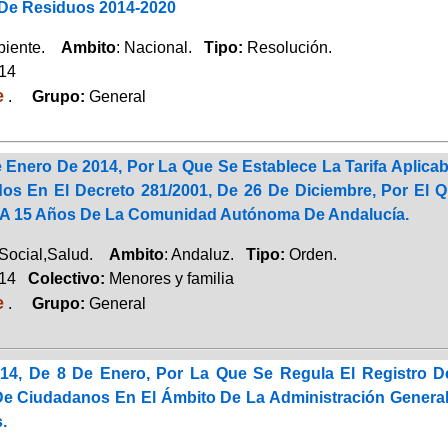
De Residuos 2014-2020
biente.
Ambito
: Nacional.
Tipo:
Resolución.
014
e
.
Grupo:
General
Enero De 2014, Por La Que Se Establece La Tarifa Aplicab
os En El Decreto 281/2001, De 26 De Diciembre, Por El Q
 A 15 Años De La Comunidad Autónoma De Andalucía.
 Social,Salud.
Ambito
: Andaluz.
Tipo:
Orden.
014
Colectivo:
Menores y familia
e
.
Grupo:
General
14, De 8 De Enero, Por La Que Se Regula El Registro De 
De Ciudadanos En El Ámbito De La Administración Genera
.