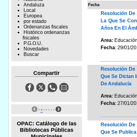
Andaluza
Fecha
Local
Resolución De 
Europea
La Que Se Conv
por estado
Ordenanzas fiscales
Años En El Ámbi
Histórico ordenanzas
fiscales
Area:
Educaci
P.G.O.U.
Fecha
: 29/01/2
Novedades
Buscar
Resolución De 
Compartir
Que Se Dictan 
De Andalucía
Area:
Educaci
Fecha
: 27/01/2
OPAC: Catálogo de las
Resolución De 
Bibliotecas Públicas
Que Se Publica
Municipales