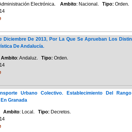
 Administración Electrónica.
Ambito
: Nacional.
Tipo:
Orden.
014
e
 Diciembre De 2013, Por La Que Se Aprueban Los Distin
ística De Andalucía.
.
Ambito
: Andaluz.
Tipo:
Orden.
014
e
ansporte Urbano Colectivo. Establecimiento Del Ra
 En Granada
d.
Ambito
: Local.
Tipo:
Decretos.
014
e