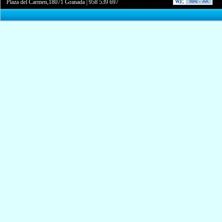
Plaza del Carmen,18071 Granada
|
958 539 697