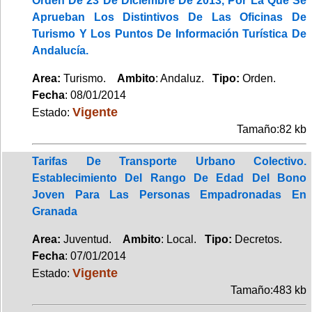
Orden De 23 De Diciembre De 2013, Por La Que Se
Aprueban Los Distintivos De Las Oficinas De
Turismo Y Los Puntos De Información Turística De
Andalucía.
Area:
Turismo.
Ambito
: Andaluz.
Tipo:
Orden.
Fecha
: 08/01/2014
Vigente
Estado:
Tamaño:82 kb
Tarifas De Transporte Urbano Colectivo.
Establecimiento Del Rango De Edad Del Bono
Joven Para Las Personas Empadronadas En
Granada
Area:
Juventud.
Ambito
: Local.
Tipo:
Decretos.
Fecha
: 07/01/2014
Vigente
Estado:
Tamaño:483 kb