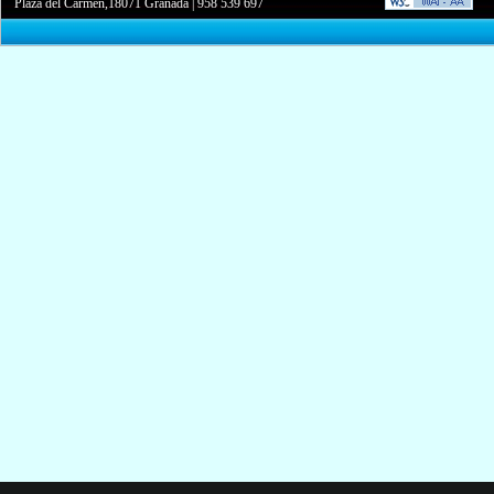
Plaza del Carmen,18071 Granada
|
958 539 697