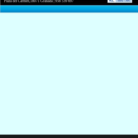
Plaza del Carmen,18071 Granada
|
958 539 697