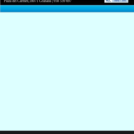
Plaza del Carmen,18071 Granada
|
958 539 697