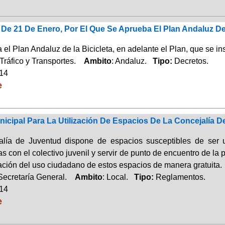
 De 21 De Enero, Por El Que Se Aprueba El Plan Andaluz De
el Plan Andaluz de la Bicicleta, en adelante el Plan, que se in
Tráfico y Transportes.
Ambito
: Andaluz.
Tipo:
Decretos.
014
e
icipal Para La Utilización De Espacios De La Concejalía D
lía de Juventud dispone de espacios susceptibles de ser u
s con el colectivo juvenil y servir de punto de encuentro de l
lación del uso ciudadano de estos espacios de manera gratuita.
Secretaría General.
Ambito
: Local.
Tipo:
Reglamentos.
014
e