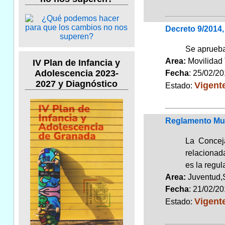
Decreto 9/2014,
Se aprueba 
Area:
Movilidad 
IV Plan de Infancia y
Adolescencia 2023-
Fecha
: 25/02/2
2027 y Diagnóstico
Vigent
Estado:
Reglamento Mun
La Conceja
relacionada
es la regu
Area:
Juventud,
Fecha
: 21/02/2
Vigent
Estado: