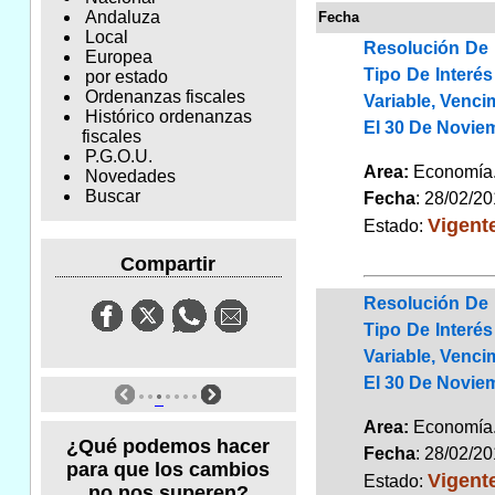
Andaluza
Fecha
Local
Resolución De 
Europea
Tipo De Interé
por estado
Ordenanzas fiscales
Variable, Venci
Histórico ordenanzas
El 30 De Noviem
fiscales
P.G.O.U.
Area:
Economí
Novedades
Buscar
Fecha
: 28/02/2
Vigent
Estado:
Compartir
Resolución De 
Tipo De Interé
Variable, Venci
El 30 De Noviem
Area:
Economí
¿Qué podemos hacer
Fecha
: 28/02/2
para que los cambios
Vigent
Estado:
no nos superen?