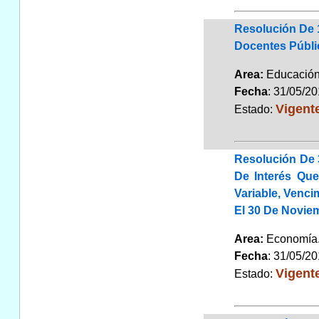
Resolución De 1
Docentes Públi
Area:
Educaci
Fecha
: 31/05/2
Vigent
Estado:
Resolución De 
De Interés Qu
Variable, Venci
El 30 De Noviem
Area:
Economí
Fecha
: 31/05/2
Vigent
Estado: