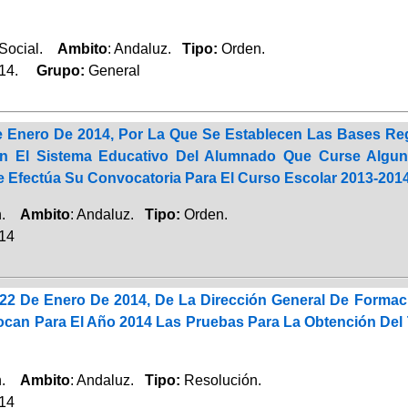
 Social.
Ambito
: Andaluz.
Tipo:
Orden.
014.
Grupo:
General
 Enero De 2014, Por La Que Se Establecen Las Bases Regu
n El Sistema Educativo Del Alumnado Que Curse Algu
e Efectúa Su Convocatoria Para El Curso Escolar 2013-201
ón.
Ambito
: Andaluz.
Tipo:
Orden.
014
22 De Enero De 2014, De La Dirección General De Formaci
can Para El Año 2014 Las Pruebas Para La Obtención Del T
ón.
Ambito
: Andaluz.
Tipo:
Resolución.
014