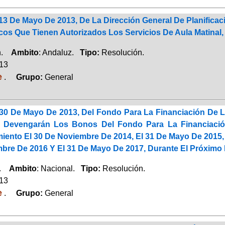
3 De Mayo De 2013, De La Dirección General De Planificac
cos Que Tienen Autorizados Los Servicios De Aula Matinal
ón.
Ambito
: Andaluz.
Tipo:
Resolución.
013
e
.
Grupo:
General
30 De Mayo De 2013, Del Fondo Para La Financiación De L
e Devengarán Los Bonos Del Fondo Para La Financiació
miento El 30 De Noviembre De 2014, El 31 De Mayo De 2015,
bre De 2016 Y El 31 De Mayo De 2017, Durante El Próximo 
a.
Ambito
: Nacional.
Tipo:
Resolución.
013
e
.
Grupo:
General