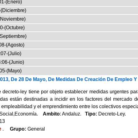
01-(Enero)
-(Diciembre)
(Noviembre)
0-(Octubre)
(Septiembre)
08-(Agosto)
07-(Julio)
:06-(Junio)
05-(Mayo)
2013, De 28 De Mayo, De Medidas De Creación De Empleo 
e decreto-ley tiene por objeto establecer medidas urgentes pa
das están destinadas a incidir en los factores del mercado d
a empleabilidad y el emprendimiento entre los colectivos especi
 Social,Economía.
Ambito
: Andaluz.
Tipo:
Decreto-Ley.
013
e
.
Grupo:
General