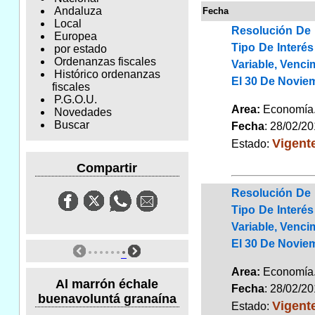
Andaluza
Fecha
Local
Resolución De 
Europea
Tipo De Interé
por estado
Ordenanzas fiscales
Variable, Venci
Histórico ordenanzas
El 30 De Noviem
fiscales
P.G.O.U.
Area:
Economí
Novedades
Buscar
Fecha
: 28/02/2
Vigent
Estado:
Compartir
Resolución De 
Tipo De Interé
Variable, Venci
El 30 De Noviem
Area:
Economí
Al marrón échale
Fecha
: 28/02/2
buenavoluntá granaína
Vigent
Estado: