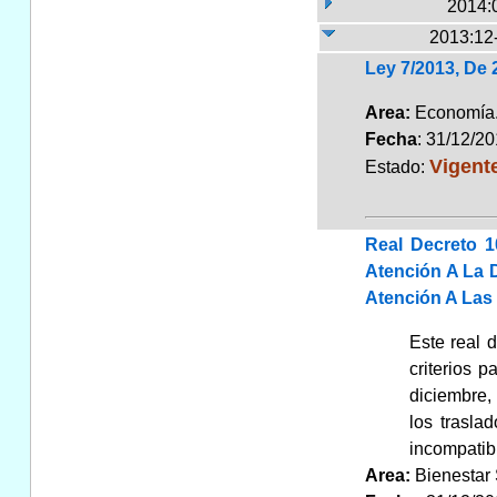
2014:
2013:12
Ley 7/2013, De
Area:
Economí
Fecha
: 31/12/2
Vigent
Estado:
Real Decreto 1
Atención A La 
Atención A Las
Este real 
criterios 
diciembre,
los trasla
incompatibi
Area:
Bienestar