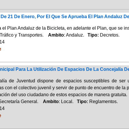
 De 21 De Enero, Por El Que Se Aprueba El Plan Andaluz De
el Plan Andaluz de la Bicicleta, en adelante el Plan, que se in
Tráfico y Transportes.
Ambito
: Andaluz.
Tipo:
Decretos.
014
e
icipal Para La Utilización De Espacios De La Concejalía D
lía de Juventud dispone de espacios susceptibles de ser u
s con el colectivo juvenil y servir de punto de encuentro de l
lación del uso ciudadano de estos espacios de manera gratuita.
Secretaría General.
Ambito
: Local.
Tipo:
Reglamentos.
014
e