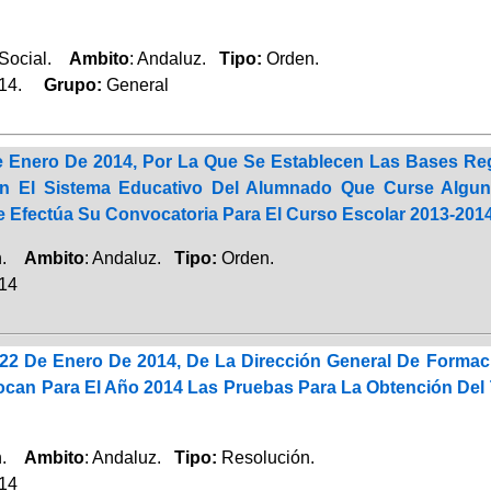
 Social.
Ambito
: Andaluz.
Tipo:
Orden.
014.
Grupo:
General
 Enero De 2014, Por La Que Se Establecen Las Bases Regu
n El Sistema Educativo Del Alumnado Que Curse Algu
e Efectúa Su Convocatoria Para El Curso Escolar 2013-201
ón.
Ambito
: Andaluz.
Tipo:
Orden.
014
22 De Enero De 2014, De La Dirección General De Formaci
can Para El Año 2014 Las Pruebas Para La Obtención Del T
ón.
Ambito
: Andaluz.
Tipo:
Resolución.
014