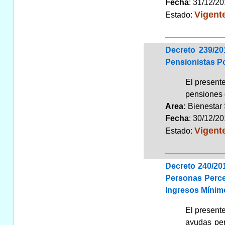
Fecha
: 31/12/2
Vigent
Estado:
Decreto 239/20
Pensionistas Po
El presente
pensiones 
Area:
Bienestar
Fecha
: 30/12/2
Vigent
Estado:
Decreto 240/20
Personas Perce
Ingresos Mínim
El present
ayudas per