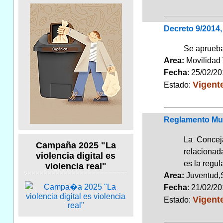
Decreto 9/2014,
Se aprueba 
Area:
Movilidad 
Fecha
: 25/02/2
Vigent
Estado:
Reglamento Mun
La Conceja
Campaña 2025 "La
relacionada
violencia digital es
es la regu
violencia real"
Area:
Juventud,
Fecha
: 21/02/2
Vigent
Estado: