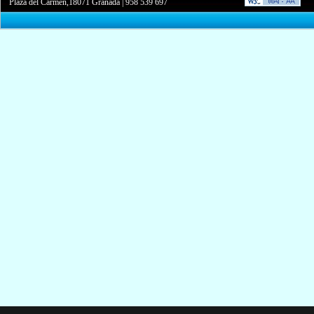
Plaza del Carmen,18071 Granada
|
958 539 697