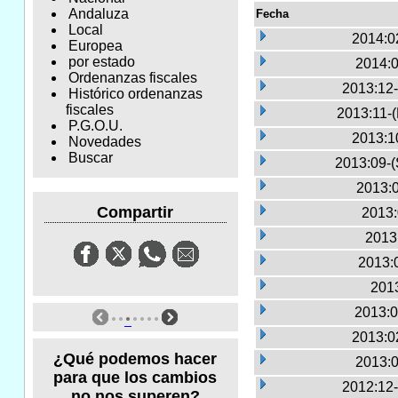
Andaluza
Fecha
Local
2014:0
Europea
por estado
2014:0
Ordenanzas fiscales
2013:12-
Histórico ordenanzas
fiscales
2013:11-
P.G.O.U.
2013:1
Novedades
Buscar
2013:09-(
2013:0
Compartir
2013:
2013
2013:
2013
2013:0
2013:0
¿Qué podemos hacer
2013:0
para que los cambios
2012:12-
no nos superen?