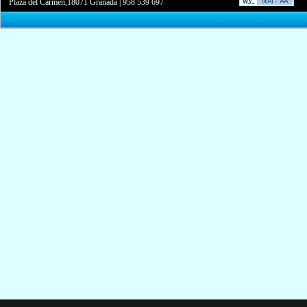
Plaza del Carmen,18071 Granada
|
958 539 697