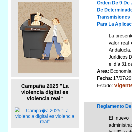
Orden De 9 De J
De Determinado
Transmisiones 
Para La Aplica
La presente
valor real
Andalucía,
Jurídicos 
el día 31 d
Area:
Economí
Fecha
: 17/07/2
Vigent
Estado:
Campaña 2025 "La
violencia digital es
violencia real"
Reglamento De L
El nuevo 
administrac