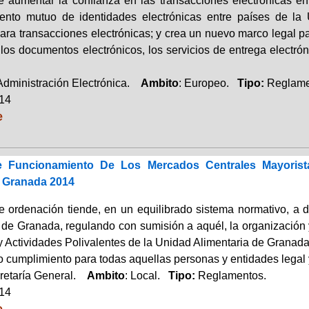
e aumentar la confianza en las transacciones electrónicas en 
ento mutuo de identidades electrónicas entre países de la 
para transacciones electrónicas; y crea un nuevo marco legal para
los documentos electrónicos, los servicios de entrega electrónic
 Administración Electrónica.
Ambito
: Europeo.
Tipo:
Reglame
014
e
 Funcionamiento De Los Mercados Centrales Mayoristas
e Granada 2014
e ordenación tiende, en un equilibrado sistema normativo, a 
 de Granada, regulando con sumisión a aquél, la organización 
 Actividades Polivalentes de la Unidad Alimentaria de Granada
o cumplimiento para todas aquellas personas y entidades legal 
retaría General.
Ambito
: Local.
Tipo:
Reglamentos.
014
e