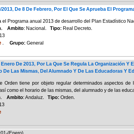
/2013, De 8 De Febrero, Por El Que Se Aprueba El Programa
 el Programa anual 2013 de desarrollo del Plan Estadístico Nac
ca.
Ambito
: Nacional.
Tipo:
Real Decreto.
013
e
.
Grupo:
General
 Enero De 2013, Por La Que Se Regula La Organización Y E
o De Las Mismas, Del Alumnado Y De Las Educadoras Y Ed
e Orden tiene por objeto regular determinados aspectos de l
 así como el horario de las mismas, del alumnado y de las educ
ón.
Ambito
: Andaluz.
Tipo:
Orden.
013
e
:01-(Enero)