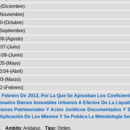
-(Diciembre)
(Noviembre)
0-(Octubre)
(Septiembre)
08-(Agosto)
07-(Julio)
:06-(Junio)
05-(Mayo)
3:04-(Abril)
03-(Marzo)
2-(Febrero)
Febrero De 2013, Por La Que Se Aprueban Los Coeficientes 
inados Bienes Inmuebles Urbanos A Efectos De La Liqui
iones Patrimoniales Y Actos Jurídicos Documentados Y 
 Aplicación De Los Mismos Y Se Publica La Metodología Se
a.
Ambito
: Andaluz.
Tipo:
Orden.