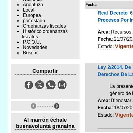
Andaluza
Fecha
Local
Real Decreto 
Europea
Procesos Por I
por estado
Ordenanzas fiscales
Histórico ordenanzas
Area:
Recursos
fiscales
Fecha
: 21/07/2
P.G.O.U.
Vigent
Estado:
Novedades
Buscar
Ley 2/2014, De
Compartir
Derechos De La
La present
género de l
Area:
Bienestar
Fecha
: 18/07/2
Vigent
Estado:
Al marrón échale
buenavoluntá granaína