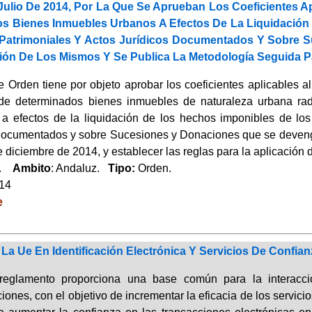
ulio De 2014, Por La Que Se Aprueban Los Coeficientes Apli
s Bienes Inmuebles Urbanos A Efectos De La Liquidación
Patrimoniales Y Actos Jurídicos Documentados Y Sobre S
ción De Los Mismos Y Se Publica La Metodología Seguida P
 Orden tiene por objeto aprobar los coeficientes aplicables al 
 de determinados bienes inmuebles de naturaleza urbana ra
 a efectos de la liquidación de los hechos imponibles de lo
Documentados y sobre Sucesiones y Donaciones que se devengu
e diciembre de 2014, y establecer las reglas para la aplicación d
a.
Ambito
: Andaluz.
Tipo:
Orden.
014
e
a Ue En Identificación Electrónica Y Servicios De Confian
reglamento proporciona una base común para la interacci
iones, con el objetivo de incrementar la eficacia de los servici