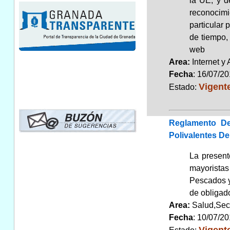
la UE, y d
reconocimi
particular 
de tiempo, 
web
Area:
Internet y
Fecha
: 16/07/2
Vigent
Estado:
Reglamento De
Polivalentes D
La present
mayoristas
Pescados y
de obligad
Area:
Salud,Sec
Fecha
: 10/07/2
Vigent