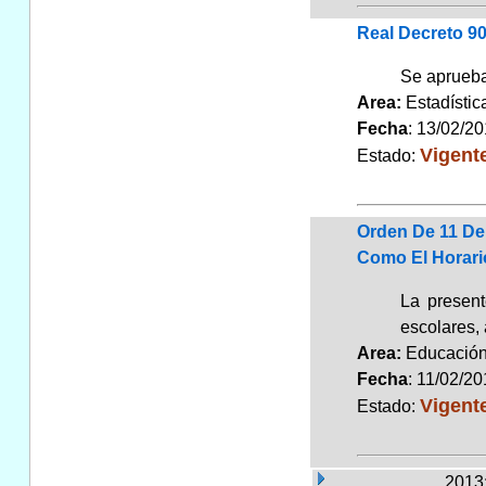
Real Decreto 90
Se aprueba
Area:
Estadísti
Fecha
: 13/02/2
Vigent
Estado:
Orden De 11 De
Como El Horari
La present
escolares,
Area:
Educaci
Fecha
: 11/02/2
Vigent
Estado:
2013