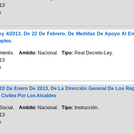
013
e
ey 4/2013, De 22 De Febrero, De Medidas De Apoyo Al E
pleo.
Interés.
Ambito
: Nacional.
Tipo:
Real Decreto-Ley.
013
e
 10 De Enero De 2013, De La Dirección General De Los Reg
Civiles Por Los Alcaldes
 Social.
Ambito
: Nacional.
Tipo:
Instrucción.
013
e