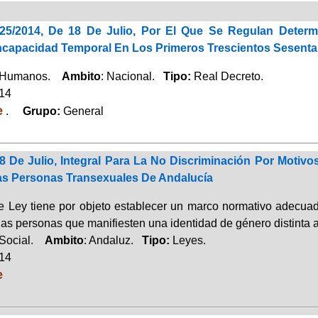
625/2014, De 18 De Julio, Por El Que Se Regulan Deter
ncapacidad Temporal En Los Primeros Trescientos Sesenta
 Humanos.
Ambito
: Nacional.
Tipo:
Real Decreto.
014
e
.
Grupo:
General
 8 De Julio, Integral Para La No Discriminación Por Moti
s Personas Transexuales De Andalucía
e Ley tiene por objeto establecer un marco normativo adecuad
as personas que manifiesten una identidad de género distinta a
 Social.
Ambito
: Andaluz.
Tipo:
Leyes.
014
e