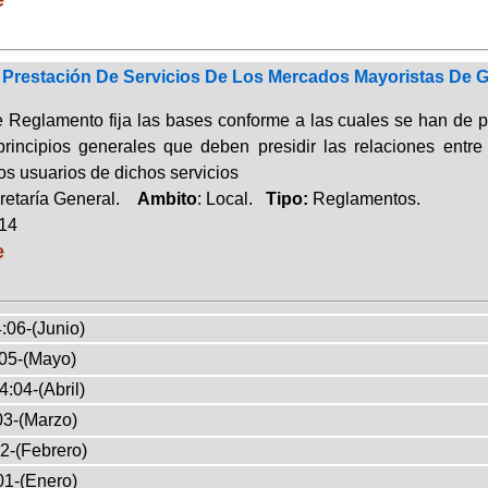
Prestación De Servicios De Los Mercados Mayoristas De 
 Reglamento fija las bases conforme a las cuales se han de pre
rincipios generales que deben presidir las relaciones ent
os usuarios de dichos servicios
retaría General.
Ambito
: Local.
Tipo:
Reglamentos.
014
e
:06-(Junio)
05-(Mayo)
4:04-(Abril)
03-(Marzo)
2-(Febrero)
01-(Enero)