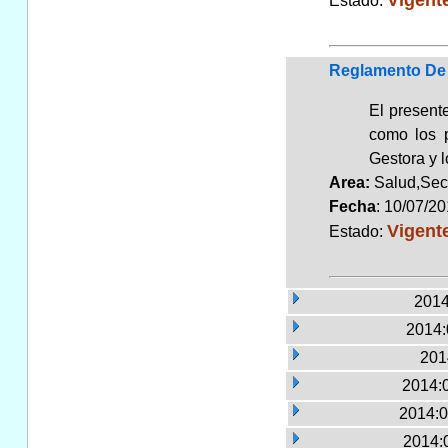
Estado:
Reglamento De 
El presente
como los p
Gestora y l
Area:
Salud,Sec
Fecha
: 10/07/2
Vigent
Estado:
2014
2014:
201
2014:
2014:0
2014: