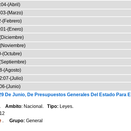
04-(Abril)
03-(Marzo)
-(Febrero)
:01-(Enero)
(Diciembre)
-(Noviembre)
-(Octubre)
(Septiembre)
8-(Agosto)
:07-(Julio)
06-(Junio)
 29 De Junio, De Presupuestos Generales Del Estado Para E
a.
Ambito
: Nacional.
Tipo:
Leyes.
012
e
.
Grupo:
General