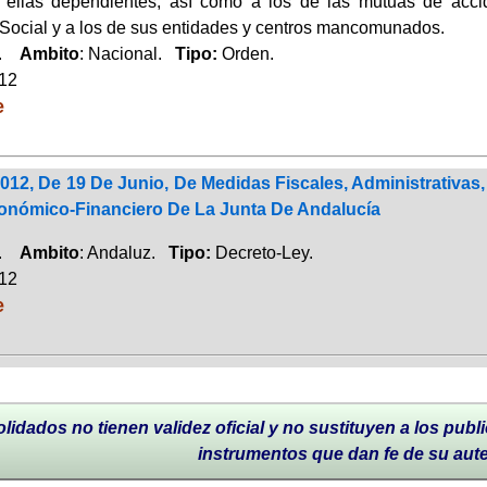
 ellas dependientes, así como a los de las mutuas de acci
Social y a los de sus entidades y centros mancomunados.
a.
Ambito
: Nacional.
Tipo:
Orden.
012
e
012, De 19 De Junio, De Medidas Fiscales, Administrativas
conómico-Financiero De La Junta De Andalucía
a.
Ambito
: Andaluz.
Tipo:
Decreto-Ley.
012
e
lidados no tienen validez oficial y no sustituyen a los publi
instrumentos que dan fe de su aut