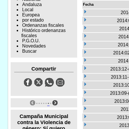
Andaluza
Fecha
Local
2014
Europea
por estado
2014:
Ordenanzas fiscales
2014
Histórico ordenanzas
fiscales
2014:
P.G.O.U.
2014:
Novedades
Buscar
2014:02
2014
Compartir
2013:12-
2013:11
2013:10
2013:09-
2013:0
2013
Campaña Municipal
2013:
contra la Violencia de
2013
género: Sí quiero