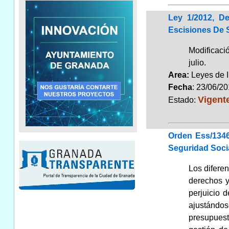
Ley 1/2012, D
Escisiones De 
Modificaci
julio.
Area:
Leyes de 
Fecha
: 23/06/2
Vigent
Estado:
Orden Ess/1346
Seguridad Socia
Los diferen
derechos y
perjuicio 
ajustándos
presupuest