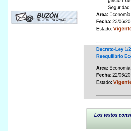
gestión de
Seguridad 
Area:
Economí
Fecha
: 23/06/2
Vigent
Estado:
Decreto-Ley 1/2
Reequilibrio E
Area:
Economí
Fecha
: 22/06/2
Vigent
Estado:
Los textos conso