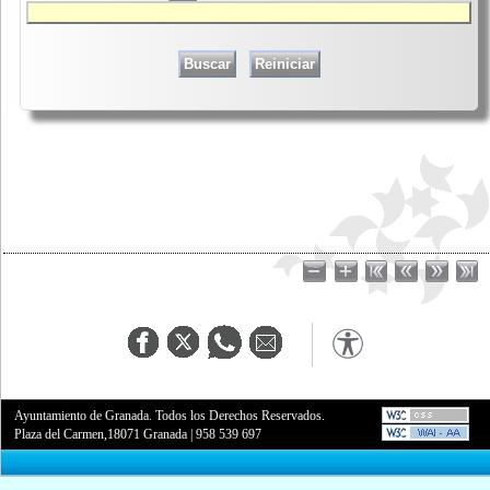
Ayuntamiento de Granada. Todos los Derechos Reservados.
Plaza del Carmen,18071 Granada
|
958 539 697