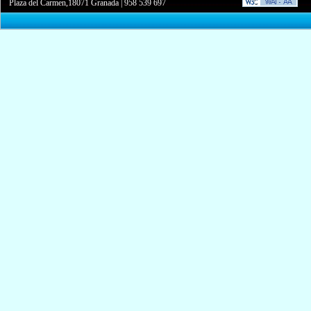
Plaza del Carmen,18071 Granada
|
958 539 697