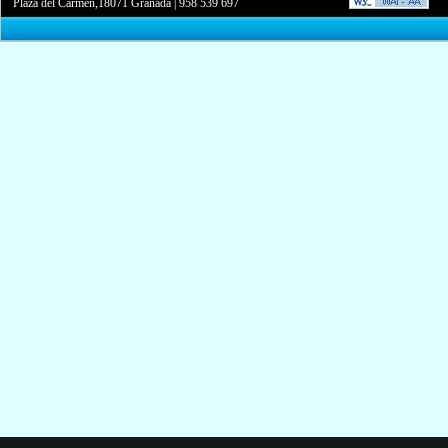
Plaza del Carmen,18071 Granada
|
958 539 697