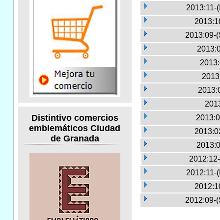
2013:11-
2013:1
2013:09-(
2013:0
2013:
2013
2013:
2013
Distintivo comercios
2013:0
emblemáticos Ciudad
2013:0
de Granada
2013:0
2012:12-
2012:11-
2012:1
2012:09-(