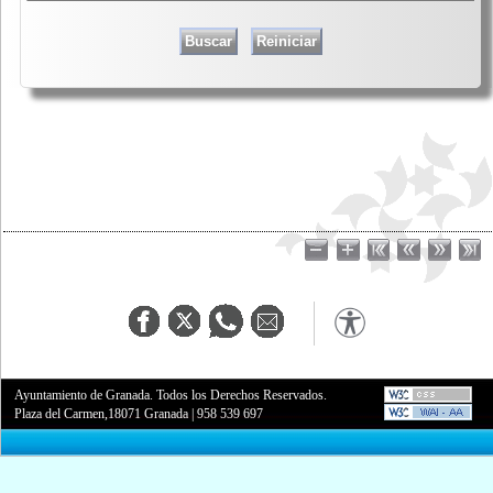
Ayuntamiento de Granada. Todos los Derechos Reservados.
Plaza del Carmen,18071 Granada
|
958 539 697