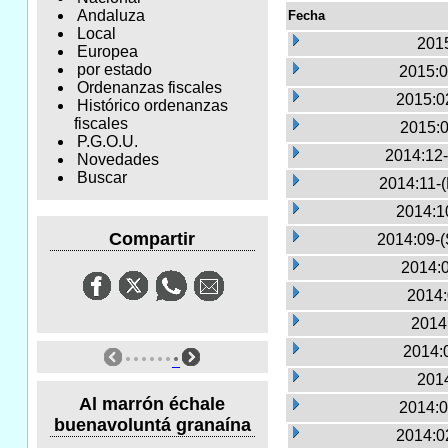
Andaluza
Fecha
Local
2015
Europea
por estado
2015:0
Ordenanzas fiscales
2015:0
Histórico ordenanzas
fiscales
2015:0
P.G.O.U.
2014:12-
Novedades
Buscar
2014:11-
2014:1
Compartir
2014:09-(
2014:0
2014:
2014
2014:
2014
Al marrón échale
2014:0
buenavoluntá granaína
2014:0