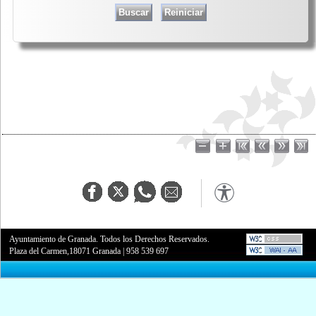
Ayuntamiento de Granada. Todos los Derechos Reservados.
Plaza del Carmen,18071 Granada
|
958 539 697