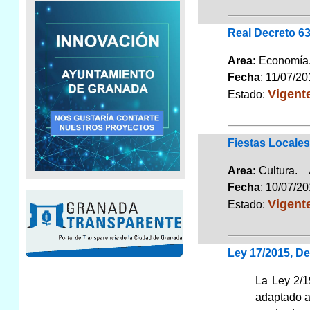
Real Decreto 6
Area:
Economí
Fecha
: 11/07/2
Vigent
Estado:
Fiestas Locale
Area:
Cultura.
Fecha
: 10/07/2
Vigent
Estado:
Ley 17/2015, De
La Ley 2/1
adaptado a