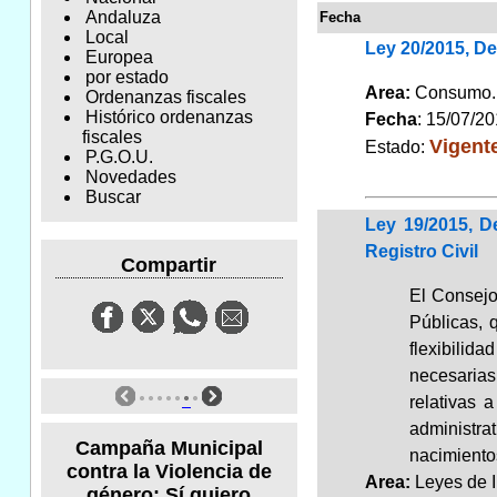
Andaluza
Fecha
Local
Ley 20/2015, D
Europea
por estado
Area:
Consum
Ordenanzas fiscales
Histórico ordenanzas
Fecha
: 15/07/2
fiscales
Vigent
Estado:
P.G.O.U.
Novedades
Buscar
Ley 19/2015, D
Registro Civil
Compartir
El Consejo
Públicas, 
flexibilid
necesarias
relativas 
administrat
Campaña Municipal
nacimiento
contra la Violencia de
Area:
Leyes de 
género: Sí quiero