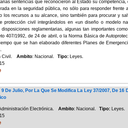
arias sentencias que reconocieron al Estado su competencia, de
egrada en la seguridad pública, no sólo para responder frente
o los recursos a su alcance, sino también para procurar y sal
e protección civil integrándolos en «un diseño o modelo n
disposiciones reglamentarias, algunas tan importantes como
to 407/1992, de 24 de abril, o la Norma Básica de Autoprote
tiempo que se han elaborado diferentes Planes de Emergencia
.
n Civil.
Ambito
: Nacional.
Tipo:
Leyes.
015
e
 9 De Julio, Por La Que Se Modifica La Ley 37/2007, De 16
ico
 Administración Electrónica.
Ambito
: Nacional.
Tipo:
Leyes.
015
e