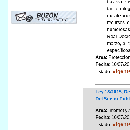
través de v
tanto, int
movilizand
recursos d
numerosas 
Real Decre
marzo, al 
específicos
Area:
Protecció
Fecha
: 10/07/2
Vigent
Estado:
Ley 18/2015, De
Del Sector Públ
Area:
Internet y
Fecha
: 10/07/2
Vigent
Estado: