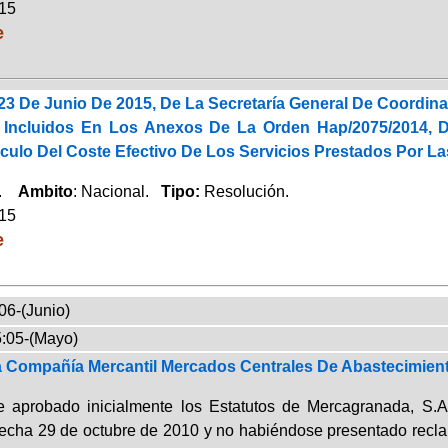
015
e
23 De Junio De 2015, De La Secretaría General De Coordin
 Incluidos En Los Anexos De La Orden Hap/2075/2014, 
lculo Del Coste Efectivo De Los Servicios Prestados Por L
a.
Ambito
: Nacional.
Tipo:
Resolución.
015
e
06-(Junio)
:05-(Mayo)
a Compañía Mercantil Mercados Centrales De Abastecimien
e aprobado inicialmente los Estatutos de Mercagranada, S.
fecha 29 de octubre de 2010 y no habiéndose presentado recla