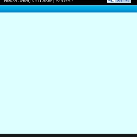
Plaza del Carmen,18071 Granada
|
958 539 697