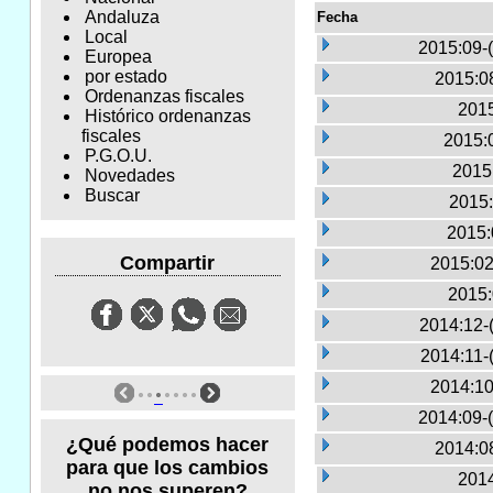
Andaluza
Fecha
Local
2015:09-
Europea
por estado
2015:0
Ordenanzas fiscales
2015
Histórico ordenanzas
fiscales
2015:0
P.G.O.U.
2015
Novedades
Buscar
2015:
2015:
Compartir
2015:02
2015:
2014:12-
2014:11-
2014:10
2014:09-
¿Qué podemos hacer
2014:0
para que los cambios
2014
no nos superen?