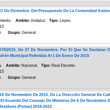
 21 De Diciembre, Del Presupuesto De La Comunidad Autón
Interés.
Ambito
: Andaluz.
Tipo:
Leyes.
015
e
.
Grupo:
General
079/2015, De 27 De Noviembre, Por El Que Se Declaran Of
drón Municipal Referidas Al 1 De Enero De 2015
ca.
Ambito
: Nacional.
Tipo:
Real Decreto.
015
e
.
Grupo:
General
16 De Noviembre De 2015, De La Dirección General De Cali
 El Acuerdo Del Consejo De Ministros De 6 De Noviembre D
Residuos (Pemar) 2016-2022