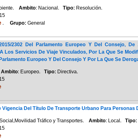
biente.
Ambito
: Nacional.
Tipo:
Resolución.
015
e
.
Grupo:
General
) 2015/2302 Del Parlamento Europeo Y Del Consejo, De
 Los Servicios De Viaje Vinculados, Por La Que Se Modifi
 Parlamento Europeo Y Del Consejo Y Por La Que Se Deroga
.
Ambito
: Europeo.
Tipo:
Directiva.
015
e
 Vigencia Del Título De Transporte Urbano Para Personas 
Social,Movilidad Tráfico y Transportes.
Ambito
: Local.
Tipo
015
e