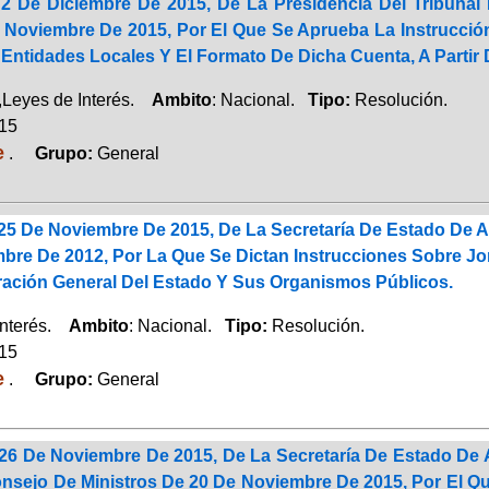
2 De Diciembre De 2015, De La Presidencia Del Tribunal
 Noviembre De 2015, Por El Que Se Aprueba La Instrucció
Entidades Locales Y El Formato De Dicha Cuenta, A Partir 
Leyes de Interés.
Ambito
: Nacional.
Tipo:
Resolución.
015
e
.
Grupo:
General
25 De Noviembre De 2015, De La Secretaría De Estado De A
bre De 2012, Por La Que Se Dictan Instrucciones Sobre Jor
ración General Del Estado Y Sus Organismos Públicos.
Interés.
Ambito
: Nacional.
Tipo:
Resolución.
015
e
.
Grupo:
General
26 De Noviembre De 2015, De La Secretaría De Estado De A
nsejo De Ministros De 20 De Noviembre De 2015, Por El Qu