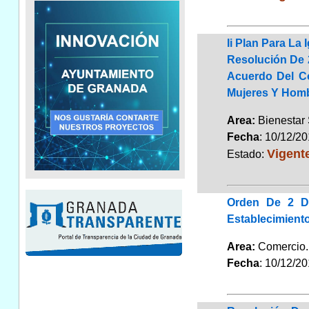
Ii Plan Para L
Resolución De 
Acuerdo Del Co
Mujeres Y Homb
Area:
Bienestar 
Fecha
: 10/12/2
Vigent
Estado:
Orden De 2 D
Establecimient
Area:
Comerci
Fecha
: 10/12/2