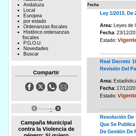
Andaluza
Fecha
Local
Ley 1/2015, De
Europea
por estado
Area:
Leyes de 
Ordenanzas fiscales
Histórico ordenanzas
Fecha
: 23/12/2
fiscales
Vigent
Estado:
P.G.O.U.
Novedades
Buscar
Real Decreto 1
Revisión Del Pa
Compartir
Area:
Estadísti
Fecha
: 17/12/2
Vigent
Estado:
Resolución De 
Campaña Municipal
Que Se Publica
contra la Violencia de
De Gestión De 
género: Sí quiero