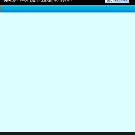
Plaza del Carmen,18071 Granada
|
958 539 697