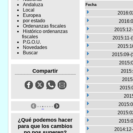
Andaluza
Fecha
Local
2016:0
Europea
por estado
2016:0
Ordenanzas fiscales
2015:12-
Histórico ordenanzas
fiscales
2015:11-
P.G.O.U.
2015:1
Novedades
Buscar
2015:09-(
2015:0
Compartir
2015:
2015
2015:
2015
2015:0
2015:0
¿Qué podemos hacer
2015:0
para que los cambios
2014:12-
no nos superen?