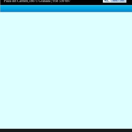
Plaza del Carmen,18071 Granada
|
958 539 697