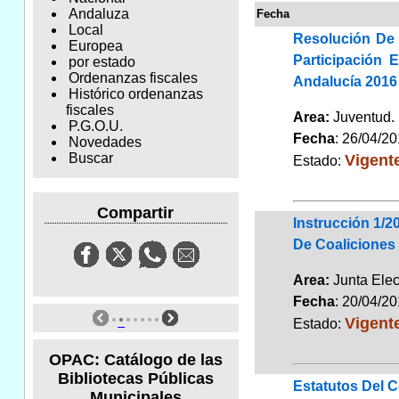
Andaluza
Fecha
Local
Resolución De 
Europea
Participación
por estado
Ordenanzas fiscales
Andalucía 2016
Histórico ordenanzas
fiscales
Area:
Juventu
P.G.O.U.
Fecha
: 26/04/2
Novedades
Vigent
Buscar
Estado:
Compartir
Instrucción 1/2
De Coaliciones 
Area:
Junta Elec
Fecha
: 20/04/2
Vigent
Estado:
OPAC: Catálogo de las
Bibliotecas Públicas
Estatutos Del C
Municipales