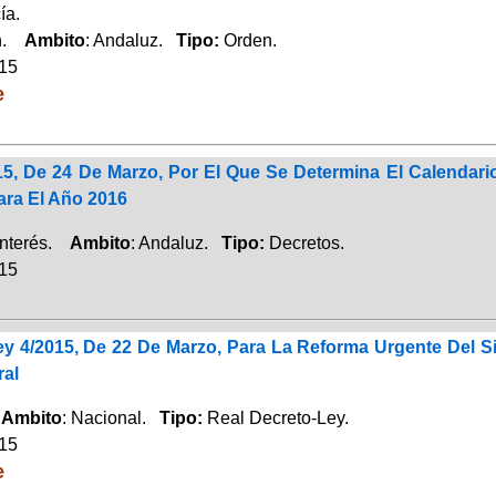
ía.
ón.
Ambito
: Andaluz.
Tipo:
Orden.
015
e
15, De 24 De Marzo, Por El Que Se Determina El Calenda
ara El Año 2016
Interés.
Ambito
: Andaluz.
Tipo:
Decretos.
015
ey 4/2015, De 22 De Marzo, Para La Reforma Urgente Del 
ral
.
Ambito
: Nacional.
Tipo:
Real Decreto-Ley.
015
e