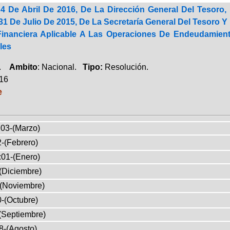
4 De Abril De 2016, De La Dirección General Del Tesoro,
1 De Julio De 2015, De La Secretaría General Del Tesoro Y P
Financiera Aplicable A Las Operaciones De Endeudamie
les
a.
Ambito
: Nacional.
Tipo:
Resolución.
016
e
03-(Marzo)
-(Febrero)
:01-(Enero)
(Diciembre)
-(Noviembre)
-(Octubre)
(Septiembre)
8-(Agosto)