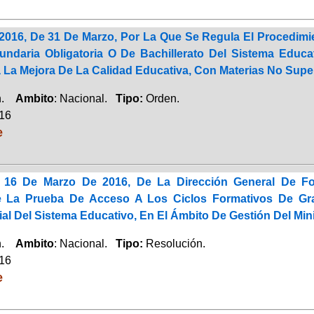
2016, De 31 De Marzo, Por La Que Se Regula El Procedim
ndaria Obligatoria O De Bachillerato Del Sistema Educa
 La Mejora De La Calidad Educativa, Con Materias No Super
ón.
Ambito
: Nacional.
Tipo:
Orden.
016
e
 16 De Marzo De 2016, De La Dirección General De F
e La Prueba De Acceso A Los Ciclos Formativos De G
cial Del Sistema Educativo, En El Ámbito De Gestión Del Mi
ón.
Ambito
: Nacional.
Tipo:
Resolución.
016
e