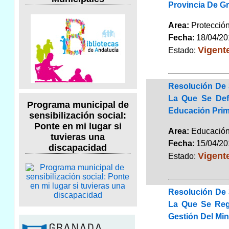
Provincia De G
Area:
Protecció
Fecha
: 18/04/2
Vigent
Estado:
Resolución De 
La Que Se Def
Programa municipal de
Educación Prim
sensibilización social:
Ponte en mi lugar si
Area:
Educaci
tuvieras una
Fecha
: 15/04/2
discapacidad
Vigent
Estado:
Resolución De 
La Que Se Reg
Gestión Del Min