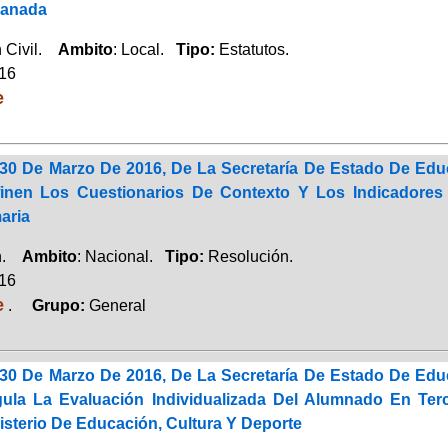
ranada
n Civil.
Ambito
: Local.
Tipo:
Estatutos.
016
e
30 De Marzo De 2016, De La Secretaría De Estado De Educ
inen Los Cuestionarios De Contexto Y Los Indicadores
aria
ón.
Ambito
: Nacional.
Tipo:
Resolución.
016
e
.
Grupo:
General
30 De Marzo De 2016, De La Secretaría De Estado De Educ
ula La Evaluación Individualizada Del Alumnado En Ter
isterio De Educación, Cultura Y Deporte