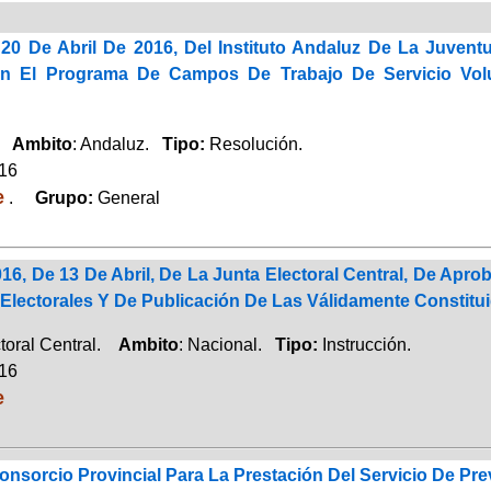
20 De Abril De 2016, Del Instituto Andaluz De La Juven
 En El Programa De Campos De Trabajo De Servicio Vol
d.
Ambito
: Andaluz.
Tipo:
Resolución.
016
e
.
Grupo:
General
016, De 13 De Abril, De La Junta Electoral Central, De Apro
Electorales Y De Publicación De Las Válidamente Constitu
toral Central.
Ambito
: Nacional.
Tipo:
Instrucción.
016
e
onsorcio Provincial Para La Prestación Del Servicio De Pr