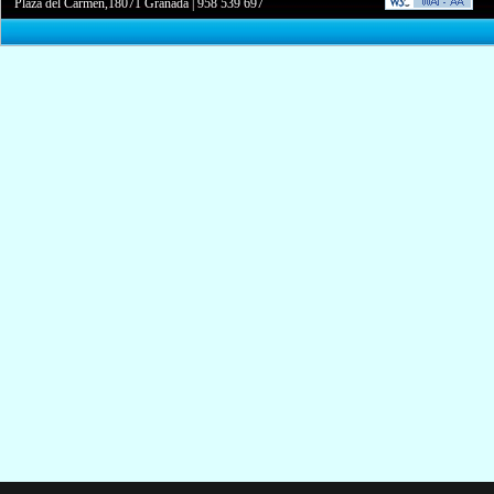
Plaza del Carmen,18071 Granada
|
958 539 697