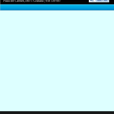
Plaza del Carmen,18071 Granada
|
958 539 697