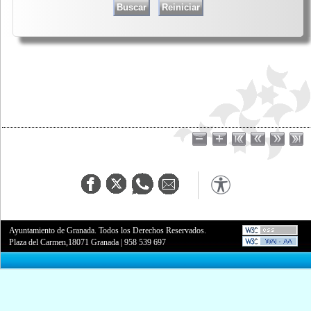
Ayuntamiento de Granada. Todos los Derechos Reservados.
Plaza del Carmen,18071 Granada
|
958 539 697