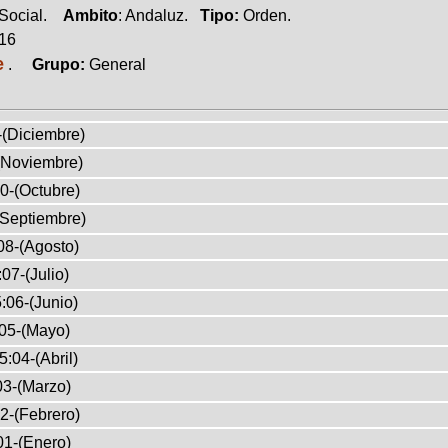
 Social.
Ambito
: Andaluz.
Tipo:
Orden.
016
e
.
Grupo:
General
-(Diciembre)
(Noviembre)
0-(Octubre)
(Septiembre)
08-(Agosto)
07-(Julio)
:06-(Junio)
05-(Mayo)
5:04-(Abril)
03-(Marzo)
2-(Febrero)
01-(Enero)