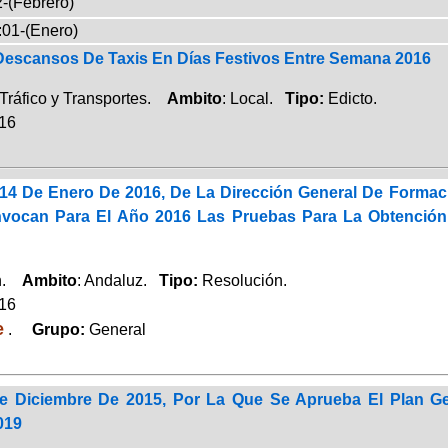
-(Febrero)
:01-(Enero)
Descansos De Taxis En Días Festivos Entre Semana 2016
Tráfico y Transportes.
Ambito
: Local.
Tipo:
Edicto.
016
14 De Enero De 2016, De La Dirección General De Formaci
ocan Para El Año 2016 Las Pruebas Para La Obtención 
ón.
Ambito
: Andaluz.
Tipo:
Resolución.
016
e
.
Grupo:
General
 Diciembre De 2015, Por La Que Se Aprueba El Plan Gen
019