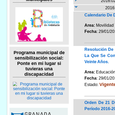
2016:02
2016
Calendario De 
Area:
Movilidad 
Fecha
: 29/01/2
Resolución De 
Programa municipal de
La Que Se Conv
sensibilización social:
Veinte Años.
Ponte en mi lugar si
tuvieras una
Area:
Educaci
discapacidad
Fecha
: 29/01/2
Vigent
Estado:
Orden De 21 De
Período 2016-2