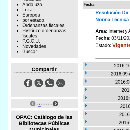
Andaluza
Fecha
Local
Resolución De 
Europea
Norma Técnica D
por estado
Ordenanzas fiscales
Histórico ordenanzas
Area:
Internet y
fiscales
Fecha
: 03/11/2
P.G.O.U.
Vigent
Estado:
Novedades
Buscar
2016:10
Compartir
2016:09-
2016:0
2016
2016:
2016
2016:
OPAC: Catálogo de las
2016:
Bibliotecas Públicas
Municipales