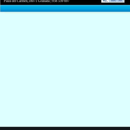
Plaza del Carmen,18071 Granada
|
958 539 697