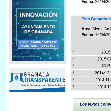
Fecha
: 23/04/2
Plan Granada+Im
Area:
Medio Am
Fecha
: 10/04/2
2015:
2015:02
2015
2014:12-
2014:11
2014:10
Los textos conso