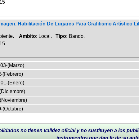
015
agen. Habilitación De Lugares Para Grafitismo Artístico Li
biente.
Ambito
: Local.
Tipo:
Bando.
015
03-(Marzo)
-(Febrero)
:01-(Enero)
(Diciembre)
-(Noviembre)
-(Octubre)
lidados no tienen validez oficial y no sustituyen a los publi
instrumentos que dan fe de su aut