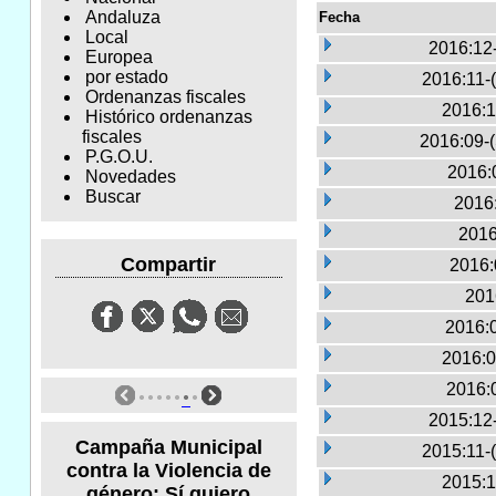
Andaluza
Fecha
Local
2016:12
Europea
por estado
2016:11-
Ordenanzas fiscales
2016:1
Histórico ordenanzas
fiscales
2016:09-
P.G.O.U.
2016:
Novedades
Buscar
2016:
2016
Compartir
2016:
201
2016:
2016:0
2016:
2015:12
Campaña Municipal
2015:11-
contra la Violencia de
2015:1
género: Sí quiero