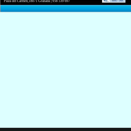
Plaza del Carmen,18071 Granada
|
958 539 697