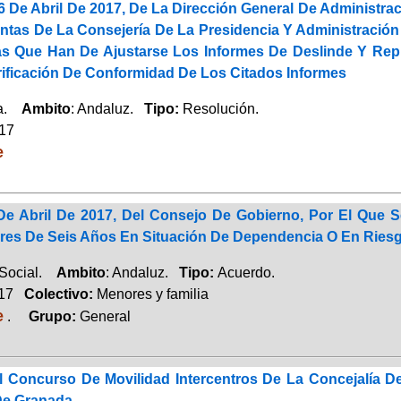
 De Abril De 2017, De La Dirección General De Administrac
tas De La Consejería De La Presidencia Y Administración L
as Que Han De Ajustarse Los Informes De Deslinde Y Rep
rificación De Conformidad De Los Citados Informes
ca.
Ambito
: Andaluz.
Tipo:
Resolución.
017
e
e Abril De 2017, Del Consejo De Gobierno, Por El Que Se
es De Seis Años En Situación De Dependencia O En Riesgo
 Social.
Ambito
: Andaluz.
Tipo:
Acuerdo.
017
Colectivo:
Menores y familia
e
.
Grupo:
General
 Concurso De Movilidad Intercentros De La Concejalía De
De Granada