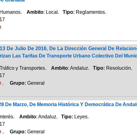
 Humanos.
Ambito
: Local.
Tipo:
Reglamentos.
017
e
13 De Julio De 2016, De La Dirección General De Relacio
rizan Las Tarifas De Transporte Urbano Colectivo Del Muni
Tráfico y Transportes.
Ambito
: Andaluz.
Tipo:
Resolución.
017
e
.
Grupo:
General
 28 De Marzo, De Memoria Histórica Y Democrática De Andal
Interés.
Ambito
: Andaluz.
Tipo:
Leyes.
017
e
.
Grupo:
General