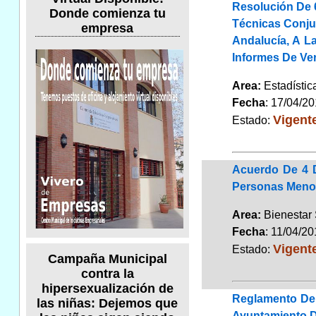
Resolución De 6
Donde comienza tu
Técnicas Conjun
empresa
Andalucía, A L
Informes De Ve
Area:
Estadísti
Fecha
: 17/04/2
Vigent
Estado:
Acuerdo De 4 D
Personas Menor
Area:
Bienestar
Fecha
: 11/04/2
Vigent
Estado:
Campaña Municipal
contra la
hipersexualización de
Reglamento Del
las niñas: Dejemos que
Ayuntamiento 