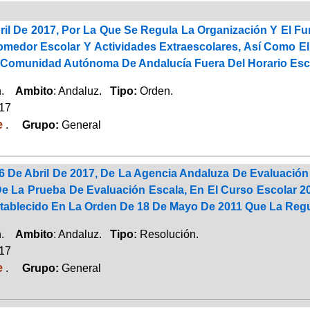
ril De 2017, Por La Que Se Regula La Organización Y El 
Comedor Escolar Y Actividades Extraescolares, Así Como E
 Comunidad Autónoma De Andalucía Fuera Del Horario Esc
ón.
Ambito
: Andaluz.
Tipo:
Orden.
017
e
.
Grupo:
General
6 De Abril De 2017, De La Agencia Andaluza De Evaluación
De La Prueba De Evaluación Escala, En El Curso Escolar 
stablecido En La Orden De 18 De Mayo De 2011 Que La Reg
ón.
Ambito
: Andaluz.
Tipo:
Resolución.
017
e
.
Grupo:
General