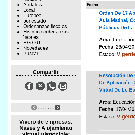
Andaluza
Fecha
Local
Orden De 17 Ab
Europea
Aula Matinal, 
por estado
Ordenanzas fiscales
Públicos De La
Histórico ordenanzas
fiscales
Area:
Educaci
P.G.O.U.
Fecha
: 26/04/2
Novedades
Vigent
Buscar
Estado:
Compartir
Resolución De 
De Aplicación 
Virtud De Lo E
Area:
Educaci
Fecha
: 17/04/2
Vigent
Estado:
Vivero de empresas:
Naves y Alojamiento
Virtual Disponible: