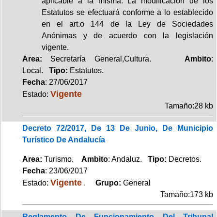
aplicable a la misma. La modificación de los
Estatutos se efectuará conforme a lo establecido
en el art.o 144 de la Ley de Sociedades
Anónimas y de acuerdo con la legislación
vigente.
Area:
Secretaría General,Cultura.
Ambito
:
Local.
Tipo:
Estatutos.
Fecha
: 27/06/2017
Vigente
Estado:
Tamaño:28 kb
Decreto 72/2017, De 13 De Junio, De Municipio
Turístico De Andalucía
Area:
Turismo.
Ambito
: Andaluz.
Tipo:
Decretos.
Fecha
: 23/06/2017
Vigente
Estado:
.
Grupo:
General
Tamaño:173 kb
Reglamento De Funcionamiento Del Tribunal