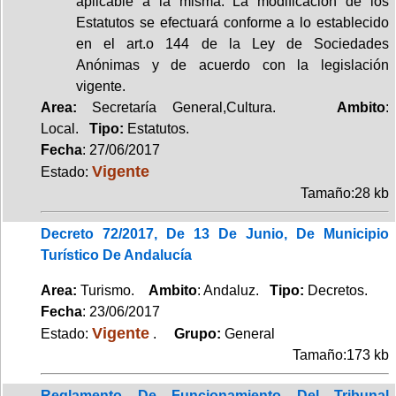
aplicable a la misma. La modificación de los
Estatutos se efectuará conforme a lo establecido
en el art.o 144 de la Ley de Sociedades
Anónimas y de acuerdo con la legislación
vigente.
Area:
Secretaría General,Cultura.
Ambito
:
Local.
Tipo:
Estatutos.
Fecha
: 27/06/2017
Vigente
Estado:
Tamaño:28 kb
Decreto 72/2017, De 13 De Junio, De Municipio
Turístico De Andalucía
Area:
Turismo.
Ambito
: Andaluz.
Tipo:
Decretos.
Fecha
: 23/06/2017
Vigente
Estado:
.
Grupo:
General
Tamaño:173 kb
Reglamento De Funcionamiento Del Tribunal