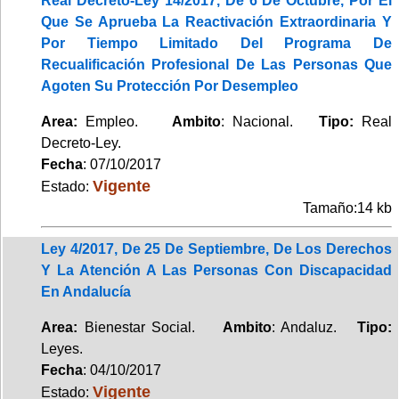
Real Decreto-Ley 14/2017, De 6 De Octubre, Por El
Que Se Aprueba La Reactivación Extraordinaria Y
Por Tiempo Limitado Del Programa De
Recualificación Profesional De Las Personas Que
Agoten Su Protección Por Desempleo
Area:
Empleo.
Ambito
: Nacional.
Tipo:
Real
Decreto-Ley.
Fecha
: 07/10/2017
Vigente
Estado:
Tamaño:14 kb
Ley 4/2017, De 25 De Septiembre, De Los Derechos
Y La Atención A Las Personas Con Discapacidad
En Andalucía
Area:
Bienestar Social.
Ambito
: Andaluz.
Tipo:
Leyes.
Fecha
: 04/10/2017
Vigente
Estado: