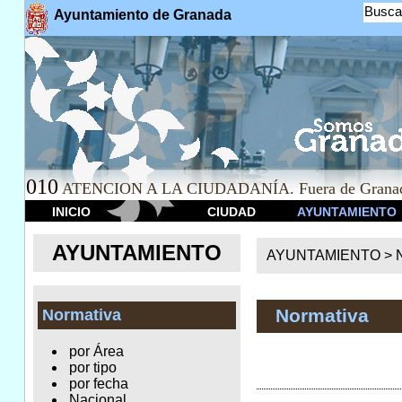
Busca
Ayuntamiento de Granada
010
ATENCION A LA CIUDADANÍA. Fuera de Granad
INICIO
CIUDAD
AYUNTAMIENTO
AYUNTAMIENTO
AYUNTAMIENTO >
Normativa
Normativa
por Área
por tipo
por fecha
Nacional