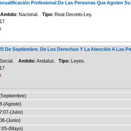
cualificación Profesional De Las Personas Que Agoten S
.
Ambito
: Nacional.
Tipo:
Real Decreto-Ley.
017
e
 25 De Septiembre, De Los Derechos Y La Atención A Las 
 Social.
Ambito
: Andaluz.
Tipo:
Leyes.
017
e
(Septiembre)
8-(Agosto)
:07-(Julio)
06-(Junio)
:05-(Mayo)