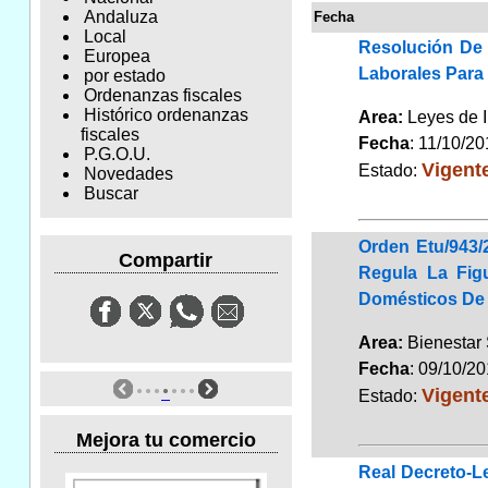
Andaluza
Fecha
Local
Resolución De 
Europea
Laborales Para
por estado
Ordenanzas fiscales
Histórico ordenanzas
Area:
Leyes de 
fiscales
Fecha
: 11/10/2
P.G.O.U.
Vigent
Estado:
Novedades
Buscar
Orden Etu/943/
Compartir
Regula La Fig
Domésticos De 
Area:
Bienestar
Fecha
: 09/10/2
Vigent
Estado:
Mejora tu comercio
Real Decreto-L