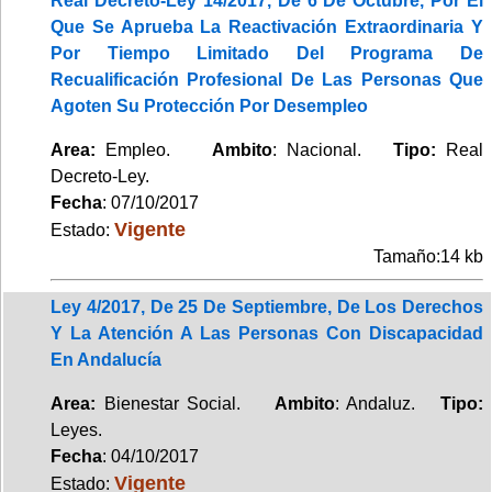
Real Decreto-Ley 14/2017, De 6 De Octubre, Por El
Que Se Aprueba La Reactivación Extraordinaria Y
Por Tiempo Limitado Del Programa De
Recualificación Profesional De Las Personas Que
Agoten Su Protección Por Desempleo
Area:
Empleo.
Ambito
: Nacional.
Tipo:
Real
Decreto-Ley.
Fecha
: 07/10/2017
Vigente
Estado:
Tamaño:14 kb
Ley 4/2017, De 25 De Septiembre, De Los Derechos
Y La Atención A Las Personas Con Discapacidad
En Andalucía
Area:
Bienestar Social.
Ambito
: Andaluz.
Tipo:
Leyes.
Fecha
: 04/10/2017
Vigente
Estado: