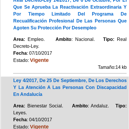
Real Decreto-Ley 14/2017, De 6 De Octubre, Por El
Que Se Aprueba La Reactivación Extraordinaria Y
Por Tiempo Limitado Del Programa De
Recualificación Profesional De Las Personas Que
Agoten Su Protección Por Desempleo
Area:
Empleo.
Ambito
: Nacional.
Tipo:
Real
Decreto-Ley.
Fecha
: 07/10/2017
Vigente
Estado:
Tamaño:14 kb
Ley 4/2017, De 25 De Septiembre, De Los Derechos
Y La Atención A Las Personas Con Discapacidad
En Andalucía
Area:
Bienestar Social.
Ambito
: Andaluz.
Tipo:
Leyes.
Fecha
: 04/10/2017
Vigente
Estado: