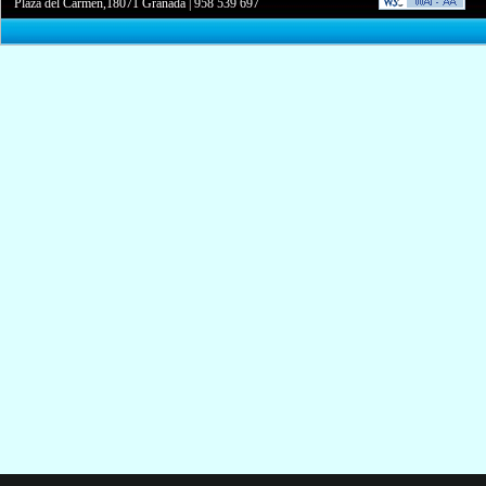
Plaza del Carmen,18071 Granada
|
958 539 697