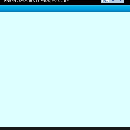
Plaza del Carmen,18071 Granada
|
958 539 697