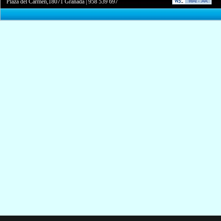
Plaza del Carmen,18071 Granada
|
958 539 697