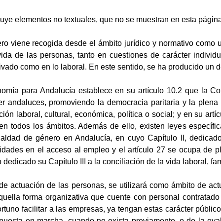
luye elementos no textuales, que no se muestran en esta página.
ro viene recogida desde el ámbito jurídico y normativo como u
ida de las personas, tanto en cuestiones de carácter individua
ivado como en lo laboral. En este sentido, se ha producido un de
nomía para Andalucía establece en su artículo 10.2 que la C
r andaluces, promoviendo la democracia paritaria y la plena 
ción laboral, cultural, económica, política o social; y en su art
n todos los ámbitos. Además de ello, existen leyes específi
aldad de género en Andalucía, en cuyo Capítulo II, dedicado
idades en el acceso al empleo y el artículo 27 se ocupa de pl
dedicado su Capítulo III a la conciliación de la vida laboral, fam
e actuación de las personas, se utilizará como ámbito de act
ella forma organizativa que cuente con personal contratado a
ortuno facilitar a las empresas, ya tengan estas carácter públi
 puesta en marcha, cuando no exista previamente, o de la eva