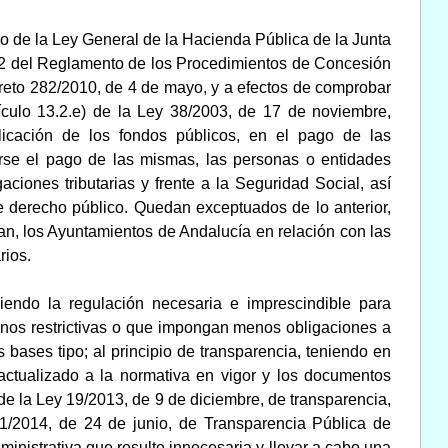
ido de la Ley General de la Hacienda Pública de la Junta
8.2 del Reglamento de los Procedimientos de Concesión
reto 282/2010, de 4 de mayo, y a efectos de comprobar
tículo 13.2.e) de la Ley 38/2003, de 17 de noviembre,
icación de los fondos públicos, en el pago de las
rse el pago de las mismas, las personas o entidades
aciones tributarias y frente a la Seguridad Social, así
e derecho público. Quedan exceptuados de lo anterior,
an, los Ayuntamientos de Andalucía en relación con las
rios.
niendo la regulación necesaria e imprescindible para
enos restrictivas o que impongan menos obligaciones a
as bases tipo; al principio de transparencia, teniendo en
 actualizado a la normativa en vigor y los documentos
 de la Ley 19/2013, de 9 de diciembre, de transparencia,
 1/2014, de 24 de junio, de Transparencia Pública de
dministrativa que resulte innecesaria y llevar a cabo una