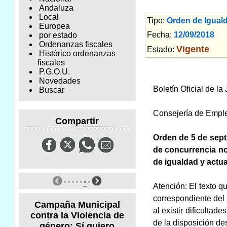
Andaluza
Local
Tipo:
Orden de Igual
Europea
Fecha:
12/09/2018
Am
por estado
Ordenanzas fiscales
Vigente
Estado:
Histórico ordenanzas
fiscales
P.G.O.U.
Novedades
Boletín Oficial de l
Buscar
Consejería de Empl
Compartir
Orden de 5 de sept
de concurrencia no
de igualdad y actua
Atención: El texto q
correspondiente del 
Campaña Municipal
al existir dificultad
contra la Violencia de
de la disposición de
género: Sí quiero