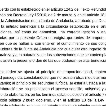
cuerdo con lo establecido en el artículo 124.2 del Texto Refund
ado por Decreto Ley 1/2010, de 2 de marzo, y en el artículo 1
la Administración de la Junta de Andalucía, aprobado por Dec
la entidad beneficiaria la circunstancia establecida en el ar
iones, así como de garantizar una correcta gestión y apl
adas por la presente Orden se exigirá que antes de propone
ten que se hallan al corriente en el cumplimiento de sus oblig
doras de la Junta de Andalucía por cualquier otro ingreso d
uraleza y a la naturaleza de las subvenciones que se contempl
as en la presente orden de las que pudieran resultar beneficia
te orden se ajusta al principio de proporcionalidad, conte
dad perseguida, constatándose que no existen otras medidas m
arias; al principio de seguridad jurídica, al estar ajustada a l
aboración se ha posibilitado el acceso sencillo, universal y
o de elaboración, en los términos establecidos en el artículo 7
ción pública y buen gobierno, y en el artículo 13 de la Ley
io de eficiencia, pues se ha tratado de evitar cualquier carga a