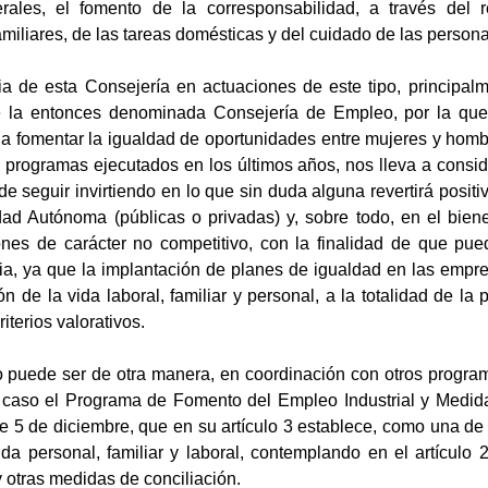
erales, el fomento de la corresponsabilidad, a través del
miliares, de las tareas domésticas y del cuidado de las person
ia de esta Consejería en actuaciones de este tipo, principa
e la entonces denominada Consejería de Empleo, por la que
 a fomentar la igualdad de oportunidades entre mujeres y homb
y programas ejecutados en los últimos años, nos lleva a consi
de seguir invirtiendo en lo que sin duda alguna revertirá posi
d Autónoma (públicas o privadas) y, sobre todo, en el biene
nes de carácter no competitivo, con la finalidad de que pue
ria, ya que la implantación de planes de igualdad en las empr
ción de la vida laboral, familiar y personal, a la totalidad de l
iterios valorativos.
o puede ser de otra manera, en coordinación con otros progr
caso el Programa de Fomento del Empleo Industrial y Medida
 5 de diciembre, que en su artículo 3 establece, como una de l
ida personal, familiar y laboral, contemplando en el artículo
 otras medidas de conciliación.