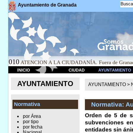
Busca
Ayuntamiento de Granada
010
ATENCION A LA CIUDADANÍA. Fuera de Granad
INICIO
CIUDAD
AYUNTAMIENTO
AYUNTAMIENTO
AYUNTAMIENTO >
Normativa: A
Normativa
Orden de 5 de s
por Área
por tipo
subvenciones en
por fecha
entidades sin áni
Nacional