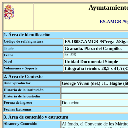
Ayuntamient
ES-AMGR /Sig.
1. Área de identificación
Código de ref./Signatura
ES.18087.AMGR /Nºreg.:
2
/Sig.
Título
Granada. Plaza del Campillo.
Fecha
[ca. 1839]
Nivel
Unidad Documental Simple
Volúmenes y Soporte
Litografía tricolor. 28,5 x 41,5 (
2. Área de Contexto
Autor/productor
George Vivían (del.) ; L. Haghe (lit
Historia de la institución
Historia de la custodia
Forma de ingreso
Donación
Fechas Extremas
3. Área de contenido y estructura
Alcance y Contenido
Al fondo, el Convento de los Mártir