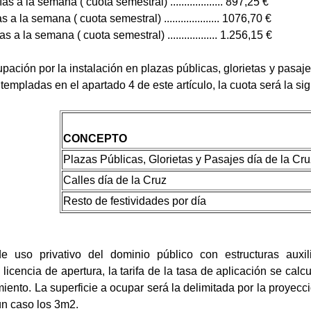
s a la semana ( cuota semestral) ................... 897,25 €
 a la semana ( cuota semestral) .................... 1076,70 €
s a la semana ( cuota semestral) .................. 1.256,15 €
upación por la instalación en plazas públicas, glorietas y pasaje
empladas en el apartado 4 de este artículo, la cuota será la sigu
CONCEPTO
Plazas Públicas, Glorietas y Pasajes día de la Cru
Calles día de la Cruz
Resto de festividades por día
e uso privativo del dominio público con estructuras auxi
licencia de apertura, la tarifa de la tasa de aplicación se cal
ento. La superficie a ocupar será la delimitada por la proyecci
n caso los 3m2.