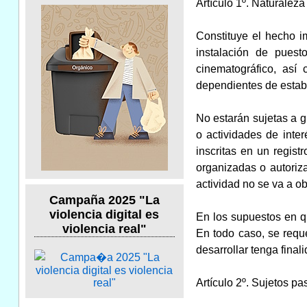
Artículo 1º. Naturalez
Constituye el hecho i
instalación de puest
cinematográfico, así
dependientes de establ
No estarán sujetas a 
o actividades de inte
inscritas en un regis
organizadas o autoriz
actividad no se va a ob
Campaña 2025 "La
violencia digital es
En los supuestos en qu
violencia real"
En todo caso, se requ
desarrollar tenga final
Artículo 2º. Sujetos pa