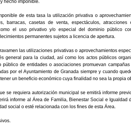
a y hecho imponible.
mponible de esta tasa la utilización privativa o aprovechamie
os, barracas, casetas de venta, espectáculos, atracciones 
 como el uso privativo y/o especial del dominio público c
ecimientos permanentes sujetos a licencia de apertura.
gravamen las utilizaciones privativas o aprovechamientos espe
rés general para la ciudad, así como los actos públicos org
tro público de entidades o asociaciones promuevan campañas de
adas por el Ayuntamiento de Granada siempre y cuando quede
tener un beneficio económico cuya finalidad no sea la propia ob
e se requiera autorización municipal se emitirá informe previ
erirá informe al Área de Familia, Bienestar Social e Igualdad
idad social o esté relacionada con los fines de esta Área.
sivos.