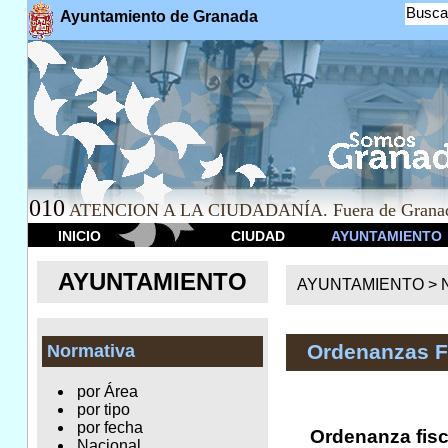
Busca
Ayuntamiento de Granada
010
ATENCION A LA CIUDADANÍA. Fuera de Granad
INICIO
CIUDAD
AYUNTAMIENTO
AYUNTAMIENTO
AYUNTAMIENTO >
Ordenanzas F
Normativa
por Área
por tipo
por fecha
Ordenanza fisc
Nacional