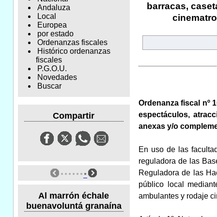
barracas, caset
Andaluza
Local
cinematro
Europea
por estado
Ordenanzas fiscales
Histórico ordenanzas
fiscales
P.G.O.U.
Novedades
Buscar
Ordenanza fiscal nº 
espectáculos, atracc
Compartir
anexas y/o complemen
En uso de las facultad
reguladora de las Bas
Reguladora de las Hac
público local mediant
Al marrón échale
ambulantes y rodaje ci
buenavoluntá granaína