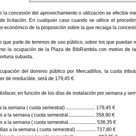
e la concesión del aprovechamiento o utilización se efectúe me
de licitación. En cualquier caso cuando se utilice el procedim
or económico de la proposición sobre la que recaiga la concesió
e que parte de terrenos de uso público, sobre los que puedan 
omo la ocupación de la Plaza de BibRambla con motivo de la
portuna subasta.
cupación del dominio público por Mercadillos, la cuota tribut
er de irreducible, será de 179,45 €.
atisfacer, en función de los días de instalación por semana y sem
a semana ( cuota semestral) ........................ 179,45 €
a la semana ( cuota semestral...................... 358,90 €
 a la semana ( cuota semestral....................... 538,35 €
as a la semana ( cuota semestral) ................ 717,80 €