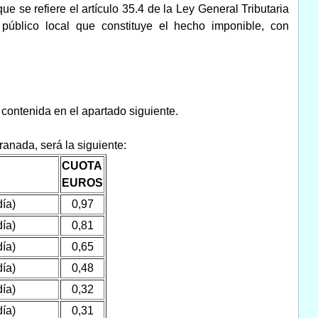
ue se refiere el artículo 35.4 de la Ley General Tributaria
o público local que constituye el hecho imponible, con
a contenida en el apartado siguiente.
ranada, será la siguiente:
CUOTA
EUROS
día)
0,97
día)
0,81
día)
0,65
día)
0,48
día)
0,32
día)
0,31