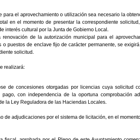
e para el aprovechamiento o utilización sea necesario la obtenc
total en el momento de presentar la correspondiente solicit
e interés cultural por la Junta de Gobierno Local.
 renovación de la autorización municipal para el aprovecham
 o puestos de enclave fijo de carácter permanente, se exigirá
iente solicitud.
e realizará:
ose de concesiones otorgadas por licencias cuya solicitud c
l pago, con independencia de la oportuna comprobación admin
de la Ley Reguladora de las Haciendas Locales.
so de adjudicaciones por el sistema de licitación, en el momento
 fiscal, aprobada por el Pleno de este Ayuntamiento comenz