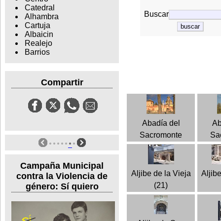
Catedral
Buscar
Alhambra
Cartuja
Albaicin
Realejo
Barrios
Compartir
Abadía del
Ab
Sacromonte
Sa
Campaña Municipal
Aljibe de la Vieja
Aljib
contra la Violencia de
(21)
género: Sí quiero