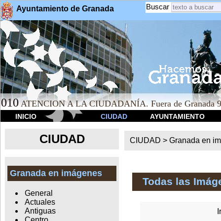
Buscar
Ayuntamiento de Granada
010
ATENCION A LA CIUDADANÍA. Fuera de Granada 9
INICIO
CIUDAD
AYUNTAMIENTO
CIUDAD
CIUDAD >
Granada en i
Granada en imágenes
Todas las Imág
General
Actuales
Antiguas
I
Centro