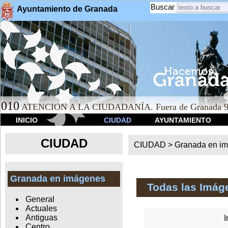
Buscar
Ayuntamiento de Granada
010
ATENCION A LA CIUDADANÍA. Fuera de Granada 9
INICIO
CIUDAD
AYUNTAMIENTO
CIUDAD
CIUDAD >
Granada en i
Granada en imágenes
Todas las Imág
General
Actuales
Antiguas
I
Centro