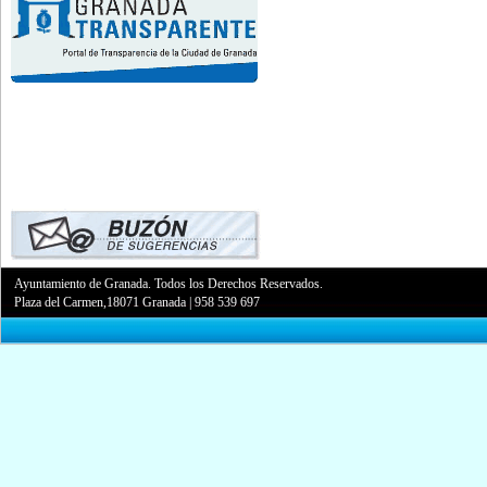
Ayuntamiento de Granada. Todos los Derechos Reservados.
Plaza del Carmen,18071 Granada
|
958 539 697